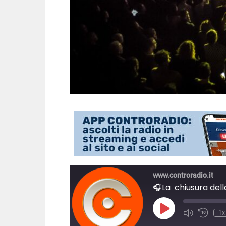
www.controradio.it
P
1x
l