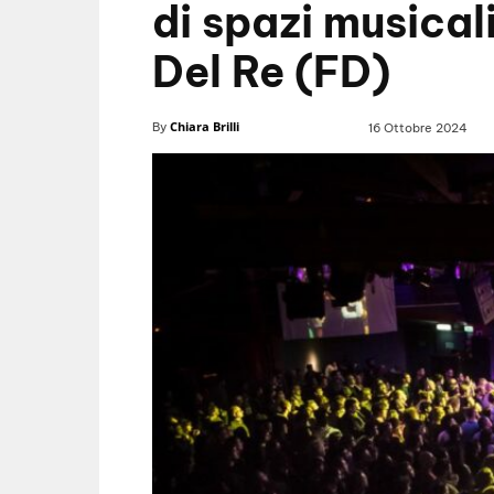
di spazi musicali
Del Re (FD)
Chiara Brilli
By
16 Ottobre 2024