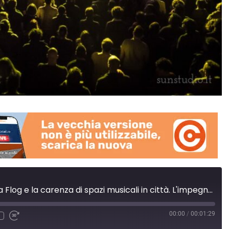
🎧La chiusura della Flog e la carenza di spazi musicali in città. L'impegno di Del Re (FD)
00:00
/
00:01:29