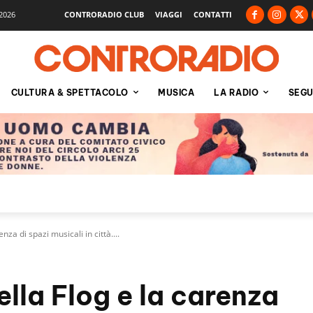
2026
CONTRORADIO CLUB
VIAGGI
CONTATTI
CULTURA & SPETTACOLO
MUSICA
LA RADIO
SEGU
za di spazi musicali in città....
lla Flog e la carenza