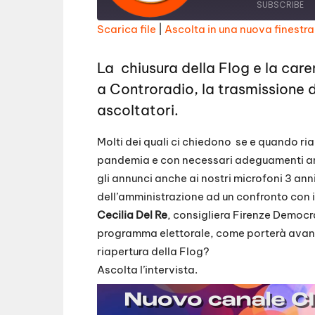
a
SUBSCRIBE
y
E
Scarica file
|
Ascolta in una nuova finestra
p
i
SHARE
s
RSS FEED
o
La chiusura della Flog e la caren
d
LINK
e
a Controradio,
la trasmissione d
EMBED
ascoltatori.
Molti dei quali ci chiedono se e quando ria
pandemia e con necessari adeguamenti ant
gli annunci anche ai nostri microfoni 3 anni
dell’amministrazione ad un confronto con i 
Cecilia Del Re
, consigliera Firenze Democ
programma elettorale, come porterà avanti
riapertura della Flog?
Ascolta l’intervista.