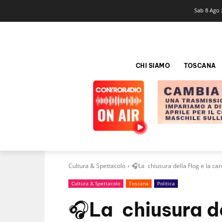
Sab 8 Ago 
CHI SIAMO
TOSCANA
Cultura & Spettacolo
🎧La chiusura della Flog e la caren
Cultura & Spettacolo
Toscana
Politica
🎧La chiusura de