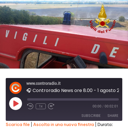
www.controradio.it
🎧 Controradio News ore 8.00 - 1 agosto 2022
P
1x
00:00
/
00:02:01
l
a
SUBSCRIBE
SHARE
y
E
Scarica file
|
Ascolta in una nuova finestra
|
Durata:
p