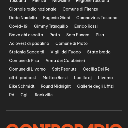
Toscana
Firenze
Newsline
Regione Toscana
Giornale radio nazionale
Comune di Firenze
Dario Nardella
Eugenio Giani
Coronavirus Toscana
Covid-19
Gimmy Tranquillo
Enrico Rossi
Bravo chi ascolta
Prato
Sara Funaro
Pisa
Ad ovest di padalino
Comune di Prato
Stefania Saccardi
Vigili del Fuoco
Stato brado
Comune di Pisa
Arma dei Carabinieri
Comune di Livorno
Salt Peanuts
Cecilia Del Re
altri-podcast
Matteo Renzi
Lucille dj
Livorno
Eike Schmidt
Round Midnight
Gallerie degli Uffizi
Pd
Cgil
Rockville