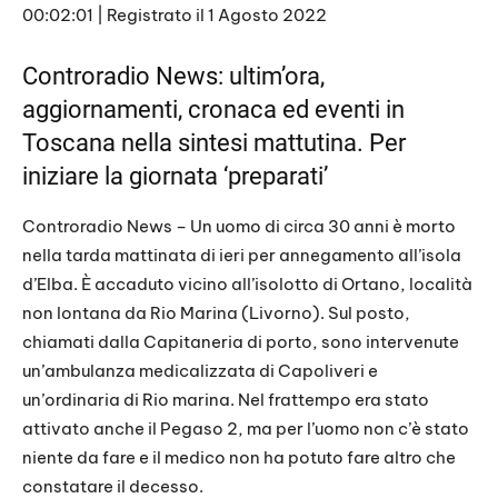
i
00:02:01
|
Registrato il 1 Agosto 2022
SHARE
s
RSS FEED
o
d
LINK
Controradio News: ultim’ora,
e
aggiornamenti, cronaca ed eventi in
EMBED
Toscana nella sintesi mattutina. Per
iniziare la giornata ‘preparati’
Controradio News – Un uomo di circa 30 anni è morto
nella tarda mattinata di ieri per annegamento all’isola
d’Elba. È accaduto vicino all’isolotto di Ortano, località
non lontana da Rio Marina (Livorno). Sul posto,
chiamati dalla Capitaneria di porto, sono intervenute
un’ambulanza medicalizzata di Capoliveri e
un’ordinaria di Rio marina. Nel frattempo era stato
attivato anche il Pegaso 2, ma per l’uomo non c’è stato
niente da fare e il medico non ha potuto fare altro che
constatare il decesso.