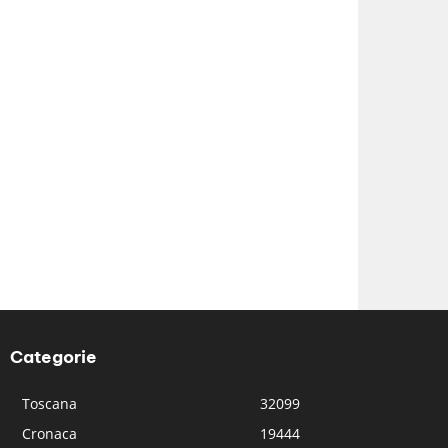
Categorie
Toscana
32099
Cronaca
19444