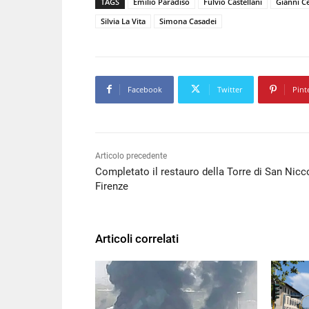
TAGS
Emilio Paradiso
Fulvio Castellani
Gianni C
Silvia La Vita
Simona Casadei
Facebook
Twitter
Pint
Articolo precedente
Completato il restauro della Torre di San Nicc
Firenze
Articoli correlati