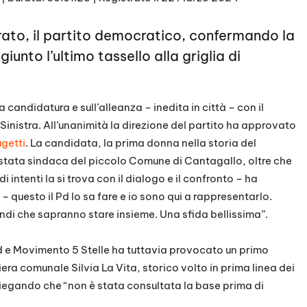
Prato, il partito democratico, confermando la
iunto l’ultimo tassello alla griglia di
a candidatura e sull’alleanza – inedita in città – con il
inistra. All’unanimità la direzione del partito ha approvato
ugetti
. La candidata, la prima donna nella storia del
à stata sindaca del piccolo Comune di Cantagallo, oltre che
i intenti la si trova con il dialogo e il confronto – ha
– questo il Pd lo sa fare e io sono qui a rappresentarlo.
ondi che sapranno stare insieme. Una sfida bellissima”.
d e Movimento 5 Stelle ha tuttavia provocato un primo
liera comunale Silvia La Vita, storico volto in prima linea dei
 spiegando che “non è stata consultata la base prima di