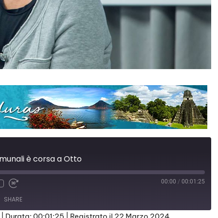
omunali è corsa a Otto
00:00
/
00:01:25
SHARE
|
Durata: 00:01:25
|
Registrato il 22 Marzo 2024