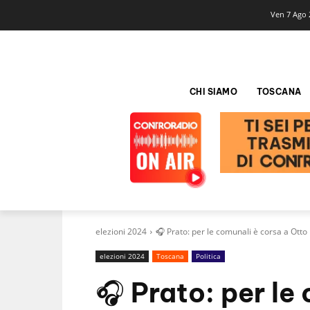
Ven 7 Ago 
CHI SIAMO
TOSCANA
elezioni 2024
🎧 Prato: per le comunali è corsa a Otto
elezioni 2024
Toscana
Politica
🎧 Prato: per le