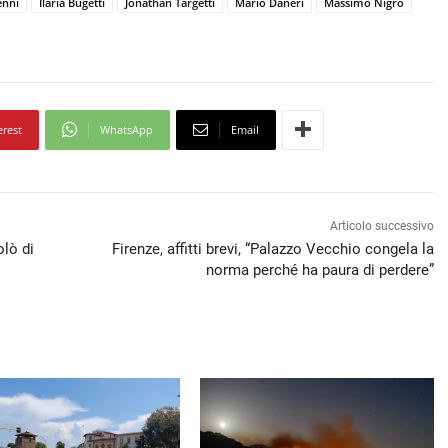
enni
Ilaria Bugetti
Jonathan Targetti
Mario Daneri
Massimo Nigro
erest
WhatsApp
Email
Articolo successivo
olò di
Firenze, affitti brevi, “Palazzo Vecchio congela la
norma perché ha paura di perdere”