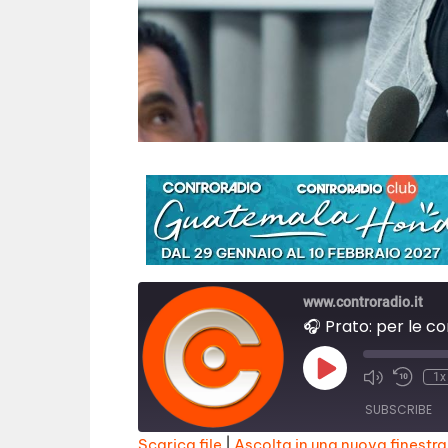
www.controradio.it
🎧 Prato: per le c
P
1x
l
a
SUBSCRIBE
y
E
Scarica file
|
Ascolta in una nuova finestra