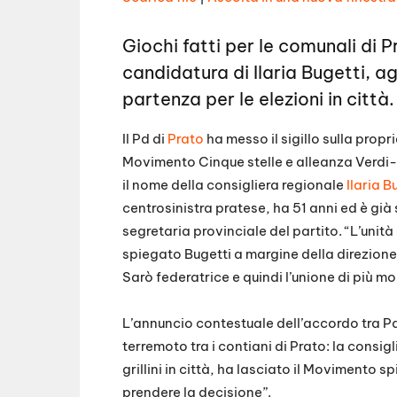
p
i
SHARE
s
RSS FEED
o
Giochi fatti per le comunali di 
d
LINK
e
candidatura di Ilaria Bugetti, agg
EMBED
partenza per le elezioni in città.
Il Pd di
Prato
ha messo il sigillo sulla propri
Movimento Cinque stelle e alleanza Verdi-S
il nome della consigliera regionale
Ilaria B
centrosinistra pratese, ha 51 anni ed è gi
segretaria provinciale del partito. “L’unità d
spiegato Bugetti a margine della direzione 
Sarò federatrice e quindi l’unione di più m
L’annuncio contestuale dell’accordo tra P
terremoto tra i contiani di Prato: la consig
grillini in città, ha lasciato il Movimento
prendere la decisione”.