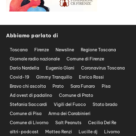
Abbiamo parlato di
Toscana
Firenze
Newsline
Regione Toscana
Giornale radio nazionale
Comune di Firenze
Dario Nardella
Eugenio Giani
Coronavirus Toscana
Covid-19
Gimmy Tranquillo
Enrico Rossi
Bravo chi ascolta
Prato
Sara Funaro
Pisa
Ad ovest di padalino
Comune di Prato
Stefania Saccardi
Vigili del Fuoco
Stato brado
Comune di Pisa
Arma dei Carabinieri
Comune di Livorno
Salt Peanuts
Cecilia Del Re
altri-podcast
Matteo Renzi
Lucille dj
Livorno