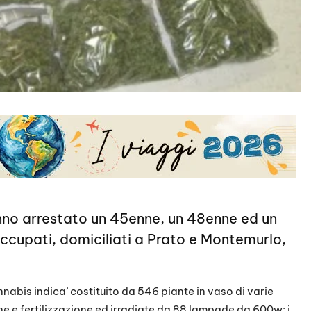
 hanno arrestato un 45enne, un 48enne ed un
ccupati, domiciliati a Prato e Montemurlo,
nnabis indica’ costituito da 546 piante in vaso di varie
ne e fertilizzazione ed irradiate da 88 lampade da 600w: i