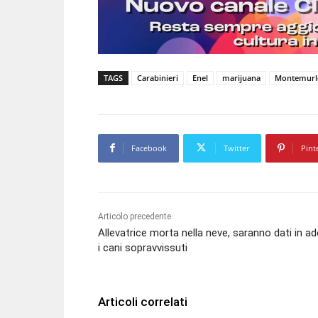
TAGS
Carabinieri
Enel
marijuana
Montemurl
Facebook
Twitter
Pint
Articolo precedente
Allevatrice morta nella neve, saranno dati in a
i cani sopravvissuti
Articoli correlati