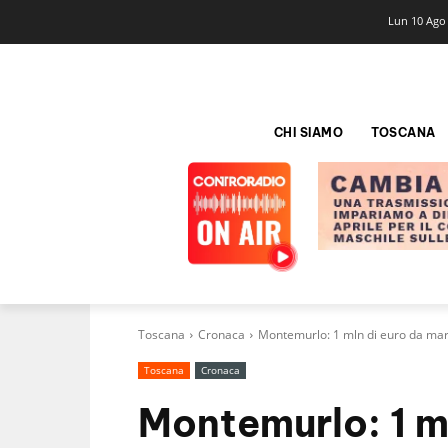
Lun 10 Ago
CHI SIAMO
TOSCANA
Toscana
Cronaca
Montemurlo: 1 mln di euro da mari
Toscana
Cronaca
Montemurlo: 1 m