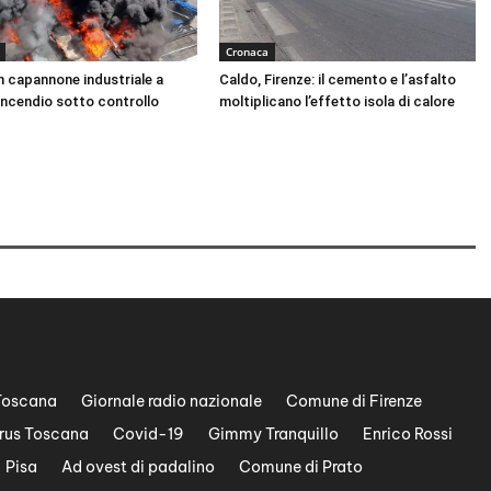
Cronaca
n capannone industriale a
Caldo, Firenze: il cemento e l’asfalto
Incendio sotto controllo
moltiplicano l’effetto isola di calore
Toscana
Giornale radio nazionale
Comune di Firenze
rus Toscana
Covid-19
Gimmy Tranquillo
Enrico Rossi
Pisa
Ad ovest di padalino
Comune di Prato