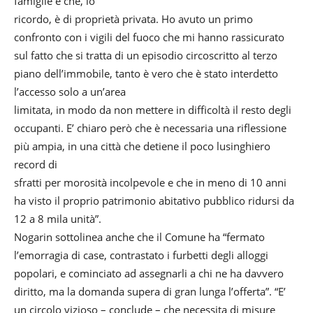
famiglie e che, lo
ricordo, è di proprietà privata. Ho avuto un primo
confronto con i vigili del fuoco che mi hanno rassicurato
sul fatto che si tratta di un episodio circoscritto al terzo
piano dell’immobile, tanto è vero che è stato interdetto
l’accesso solo a un’area
limitata, in modo da non mettere in difficoltà il resto degli
occupanti. E’ chiaro però che è necessaria una riflessione
più ampia, in una città che detiene il poco lusinghiero
record di
sfratti per morosità incolpevole e che in meno di 10 anni
ha visto il proprio patrimonio abitativo pubblico ridursi da
12 a 8 mila unità”.
Nogarin sottolinea anche che il Comune ha “fermato
l’emorragia di case, contrastato i furbetti degli alloggi
popolari, e cominciato ad assegnarli a chi ne ha davvero
diritto, ma la domanda supera di gran lunga l’offerta”. “E’
un circolo vizioso – conclude – che necessita di misure