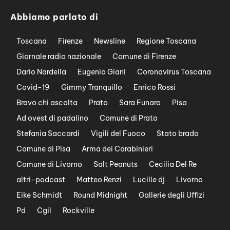
Abbiamo parlato di
Toscana
Firenze
Newsline
Regione Toscana
Giornale radio nazionale
Comune di Firenze
Dario Nardella
Eugenio Giani
Coronavirus Toscana
Covid-19
Gimmy Tranquillo
Enrico Rossi
Bravo chi ascolta
Prato
Sara Funaro
Pisa
Ad ovest di padalino
Comune di Prato
Stefania Saccardi
Vigili del Fuoco
Stato brado
Comune di Pisa
Arma dei Carabinieri
Comune di Livorno
Salt Peanuts
Cecilia Del Re
altri-podcast
Matteo Renzi
Lucille dj
Livorno
Eike Schmidt
Round Midnight
Gallerie degli Uffizi
Pd
Cgil
Rockville