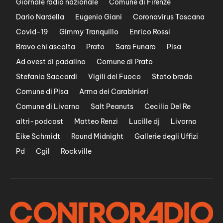
Giornale radio nazionale
Comune di Firenze
Dario Nardella
Eugenio Giani
Coronavirus Toscana
Covid-19
Gimmy Tranquillo
Enrico Rossi
Bravo chi ascolta
Prato
Sara Funaro
Pisa
Ad ovest di padalino
Comune di Prato
Stefania Saccardi
Vigili del Fuoco
Stato brado
Comune di Pisa
Arma dei Carabinieri
Comune di Livorno
Salt Peanuts
Cecilia Del Re
altri-podcast
Matteo Renzi
Lucille dj
Livorno
Eike Schmidt
Round Midnight
Gallerie degli Uffizi
Pd
Cgil
Rockville