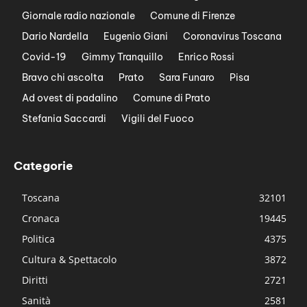
Giornale radio nazionale
Comune di Firenze
Dario Nardella
Eugenio Giani
Coronavirus Toscana
Covid-19
Gimmy Tranquillo
Enrico Rossi
Bravo chi ascolta
Prato
Sara Funaro
Pisa
Ad ovest di padalino
Comune di Prato
Stefania Saccardi
Vigili del Fuoco
Categorie
Toscana
32101
Cronaca
19445
Politica
4375
Cultura & Spettacolo
3872
Diritti
2721
Sanità
2581