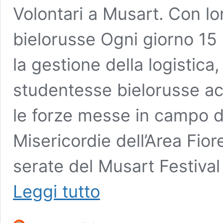
Volontari a Musart. Con lo
EMBED
bielorusse Ogni giorno 15 
la gestione della logistica,
studentesse bielorusse ac
le forze messe in campo 
Misericordie dell’Area Fio
serate del Musart Festiva
Volontari
Leggi tutto
a
Musart.
Con