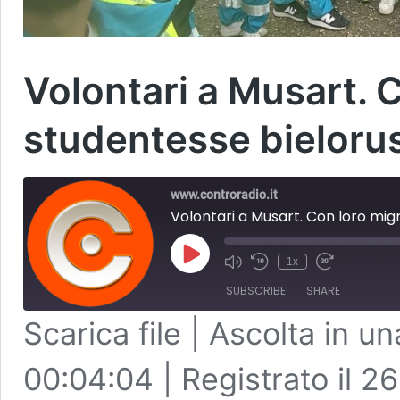
Volontari a Musart. C
studentesse bieloru
www.controradio.it
Volontari a Musart. Con loro mig
Play
1x
Episode
SUBSCRIBE
SHARE
Scarica file
|
Ascolta in un
SHARE
RSS FEED
00:04:04
|
Registrato il 2
LINK