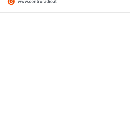
www.controradio.it
loro
migranti
e
studentesse
bielorusse