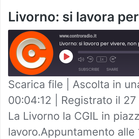
Livorno: si lavora pe
www.controradio.it
Livorno: si lavora per vivere, non
Play
1x
Episode
SUBSCRIBE
SHARE
Scarica file
|
Ascolta in un
SHARE
RSS FEED
00:04:12
|
Registrato il 2
LINK
La Livorno la CGIL in piazz
EMBED
lavoro.Appuntamento alle 1